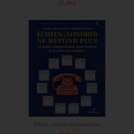
Prix
17,99 €
Échecs : Londres ne répond plus