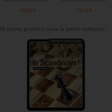
Prix
Prix
33,50 €
21,70 €
16 autres produits dans la même catégorie :
Version numérique