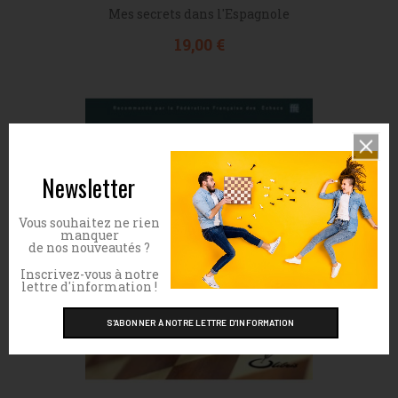
Mes secrets dans l'Espagnole
Prix
19,00 €
Newsletter
Vous souhaitez ne rien
manquer
de nos nouveautés ?
Inscrivez-vous à notre
lettre d'information !