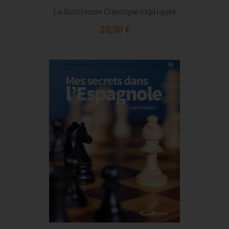
La Sicilienne Classique expliquée
Prix
20,30 €