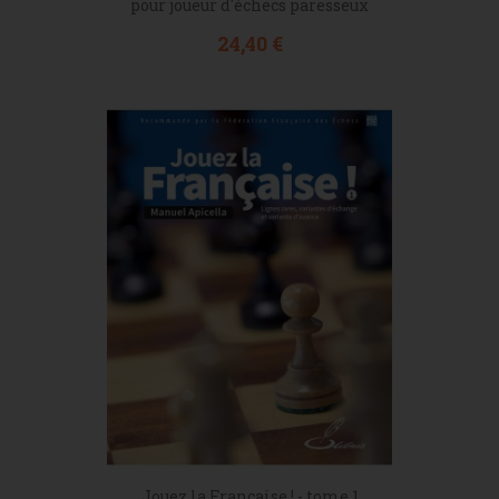
pour joueur d'échecs paresseux
Prix
24,40 €
Jouez la Française ! - tome 1