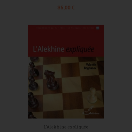
Prix
35,00 €
L'Alekhine expliquée