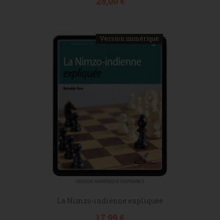
Prix
28,00 €
Version numérique
La Nimzo-indienne expliquée
Prix
17,99 €