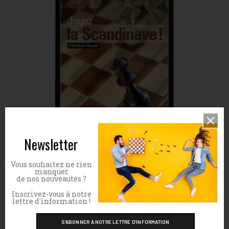
Newsletter
Jouez la Scandinave !
Vous souhaitez ne rien
manquer
Prix
22,99 €
de nos nouveautés ?
Inscrivez-vous à notre
lettre d'information !