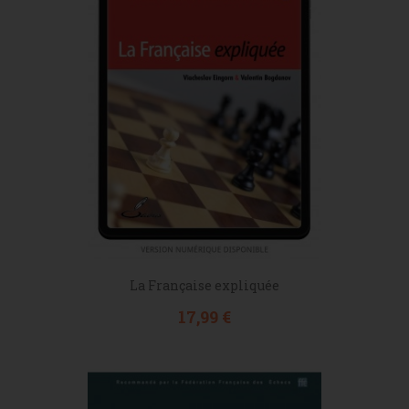
La Française expliquée
Prix
17,99 €