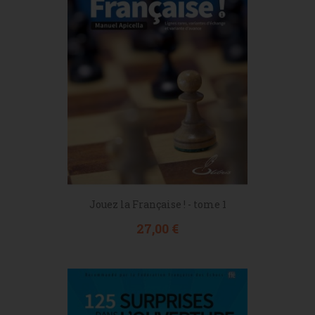
Jouez la Française ! - tome 1
Prix
27,00 €