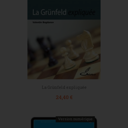
La Grünfeld expliquée
Prix
24,40 €
Version numérique