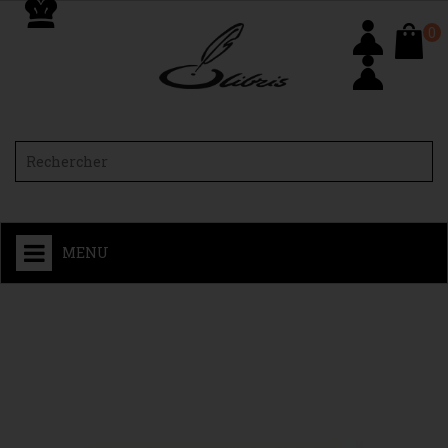
0
MENU