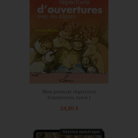
Mon premier répertoire
d'ouvertures, tome 1
Prix
24,80 €
Version numérique