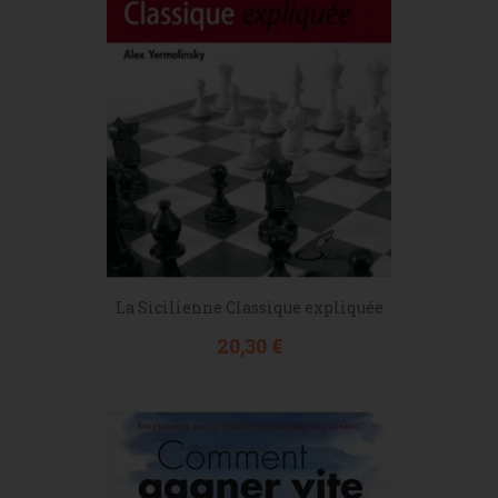
La Sicilienne Classique expliquée
Prix
20,30 €