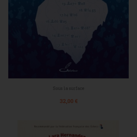
Sous la surface
Prix
32,00 €