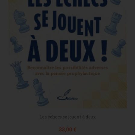
Les échecs se jouent à deux
Prix
33,00 €