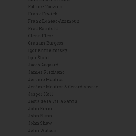
Fabrice Touvron
Frank Erwich
Frank Lohéac-Ammoun
Fred Reinfeld
Glenn Flear
Graham Burgess
Igor Khmelnitsky
Igor Štohl
Jacob Aagaard
James Rizzitano
Jérôme Maufras
Jérôme Maufras & Gérard Vaysse
Jesper Hall
Jesús de la Villa García
John Emms
John Nunn
John Shaw
John Watson