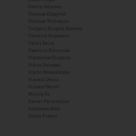
Sverre Johnsen
Thomas Engqvist
Thomas Willemze
Torbjørn Ringdal Hansen
Valentin Bogdanov
Valeri Beim
Vassílios Kotroniás
Viacheslav Eingorn
Viktor Bologan
Viktor Moskalenko
Vincent Denis
Vincent Moret
Wesley So
Xavier Parmentier
Yochanan Afek
Zenón Franco