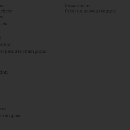
és
Se connecter
échecs
Créer un nouveau compte
es
 jeu
s
ement
d'échecs des champions
tion
res
umériques