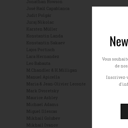
Jonathan Rowson
José Raúl Capablanca
Judit Polgár
Juraj Nikolac
Karsten Müller
New
Konstantin Landa
Konstantin Sakaev
Lajos Portisch
Lara Hernandez
Vous souhait
Leo Babauta
de nos
M.Chandler & H.Milligan
Manuel Apicella
Inscrivez-v
Maria & Jean-Olivier Leconte
d'in
Mark Dvoretsky
Maurice Ashley
Michael Adams
Miguel Illescas
Mikhail Golubev
Mikhail Ivanov