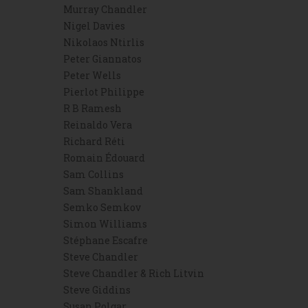
Murray Chandler
Nigel Davies
Nikolaos Ntirlis
Peter Giannatos
Peter Wells
Pierlot Philippe
R B Ramesh
Reinaldo Vera
Richard Réti
Romain Édouard
Sam Collins
Sam Shankland
Semko Semkov
Simon Williams
Stéphane Escafre
Steve Chandler
Steve Chandler & Rich Litvin
Steve Giddins
Susan Polgar