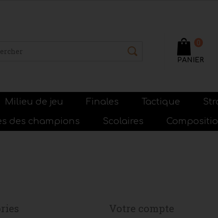
0
PANIER
Milieu de jeu
Finales
Tactique
Str
ies des champions
Scolaires
Compositi
ries
Votre compte