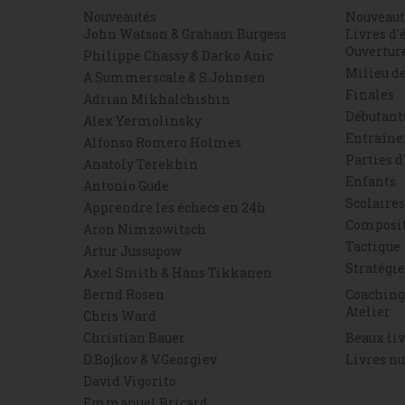
Nouveautés
Nouveaut
John Watson & Graham Burgess
Livres d'
Ouvertur
Philippe Chassy & Darko Anic
Milieu de
A.Summerscale & S.Johnsen
Finales
Adrian Mikhalchishin
Débutant
Alex Yermolinsky
Entraîn
Alfonso Romero Holmes
Parties 
Anatoly Terekhin
Enfants
Antonio Gude
Scolaires
Apprendre les échecs en 24h
Composi
Aron Nimzowitsch
Tactique
Artur Jussupow
Stratégie
Axel Smith & Hans Tikkanen
Bernd Rosen
Coaching
Atelier
Chris Ward
Christian Bauer
Beaux liv
D.Bojkov & V.Georgiev
Livres n
David Vigorito
Emmanuel Bricard