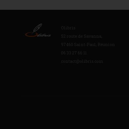
Olibris
52 route de Savanna,
97460 Saint‐Paul, Réunion
06 33 27 66 11
contact@olibris.com