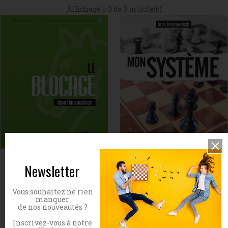
Affichage 1-3 de 3 article(s)
Le blocage
Mon système, tome 1
Newsletter
Prix
Prix
12,00 €
25,00 €
Vous souhaitez ne rien
manquer
de nos nouveautés ?
Inscrivez-vous à notre