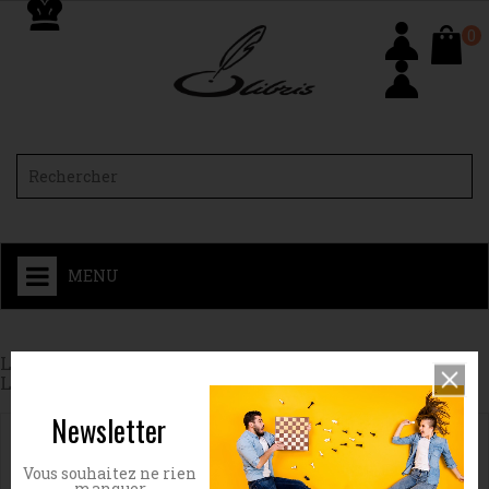
0
MENU
Liste des livres de l'auteur Steve Chandler & Rich
Litvin
Newsletter
Veuillez nous excuser pour le désagrément.
Vous souhaitez ne rien
manquer