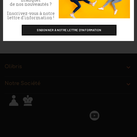
Effectuez une nouvelle recherche
de nos nouveautés ?
Inscrivez-vous à notre
lettre d'information !
Olibris

Notre Société
