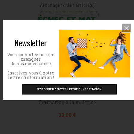
Affichage 1-1 de 1 article(s)
Newsletter
Vous souhaitez ne rien
manquer
de nos nouveautés ?
Inscrivez-vous à notre
lettre d'information !
Echec et mat. De
l'initiation à la maîtrise
Prix
33,00 €