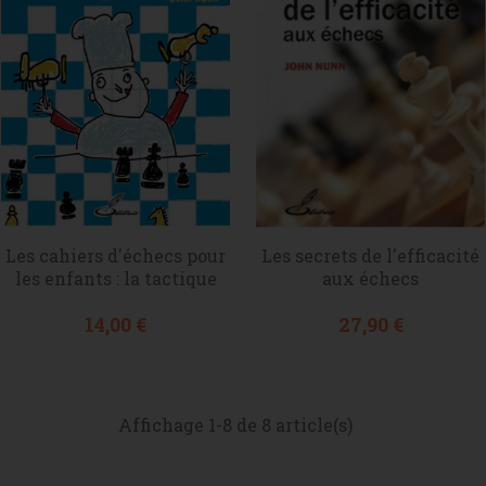
Les cahiers d'échecs pour
Les secrets de l'efficacité
les enfants : la tactique
aux échecs
Prix
Prix
14,00 €
27,90 €
Affichage 1-8 de 8 article(s)