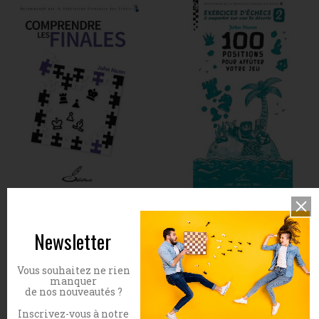
Comprendre les finales
Exercices d'échecs à
emporter sur une île
Newsletter
Prix
30,00 €
déserte - Tome 2
Prix
9,00 €
Vous souhaitez ne rien
manquer
de nos nouveautés ?
Inscrivez-vous à notre