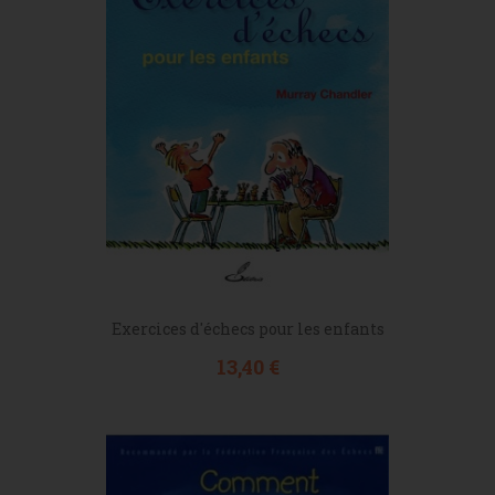
Exercices d'échecs pour les enfants
Prix
13,40 €