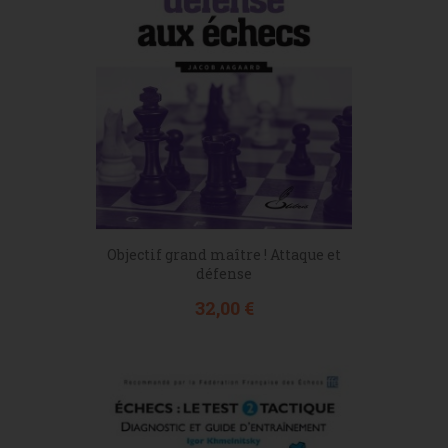
Objectif grand maître ! Attaque et
défense
Prix
32,00 €