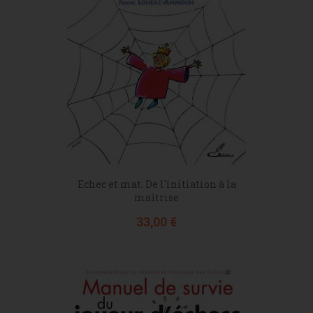
Echec et mat. De l'initiation à la
maîtrise
Prix
33,00 €