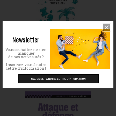
Newsletter
Vous souhaitez ne rien
manquer
de nos nouveautés ?
Exercices d'échecs à emporter sur
Inscrivez-vous à notre
une île déserte - Tome 2
lettre d'information !
Prix
9,00 €