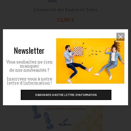
L’essentiel des finales de Tours
Prix
12,00 €
Newsletter
Vous souhaitez ne rien
manquer
de nos nouveautés ?
Inscrivez-vous à notre
lettre d'information !