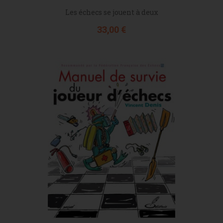
Les échecs se jouent à deux
Prix
33,00 €