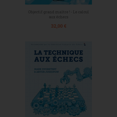
Objectif grand maître ! - Le calcul
aux échecs
Prix
32,00 €