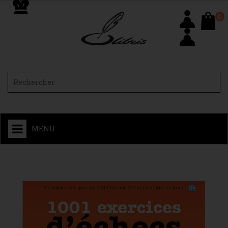
0
MENU