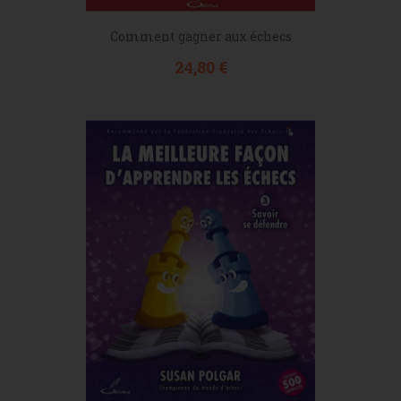
Comment gagner aux échecs
Prix
24,80 €