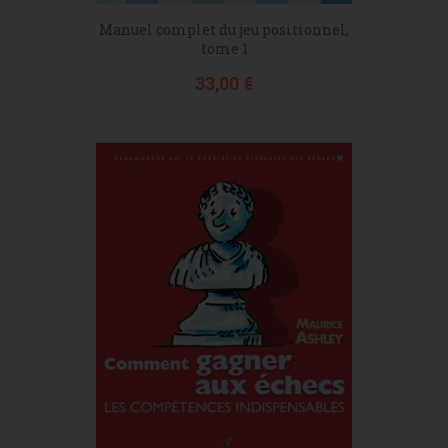
Manuel complet du jeu positionnel,
tome 1
Prix
33,00 €