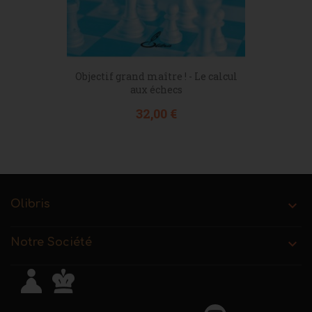
Objectif grand maître ! - Le calcul
aux échecs
Prix
32,00 €
Olibris

Notre Société
