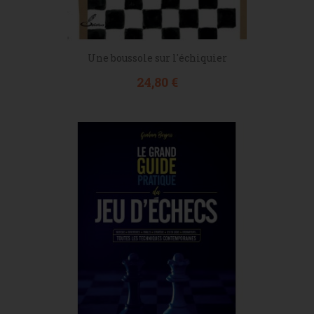
Une boussole sur l'échiquier
Prix
24,80 €