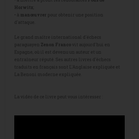
Horwitz
;
• à
manœuvrer
pour obtenir une position
d'attaque.
Le grand maître international d'échecs
paraguayen
Zenon Franco
vit aujourd'hui en
Espagne, où il est devenu un auteur et un
entraîneur réputé. Ses autres livres d'échecs
traduits en français sont
L'Anglaise expliquée
et
La Benoni moderne expliquée
.
La vidéo de ce livre peut vous intéresser :