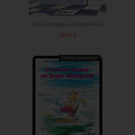
Comment gagner vite aux échecs
Prix
19,00 €
Version numérique