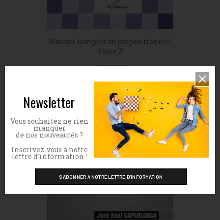
Manuel complet du jeu positionnel,
tome 2
Prix
33,00 €
Newsletter
Vous souhaitez ne rien
manquer
de nos nouveautés ?
Inscrivez-vous à notre
lettre d'information !