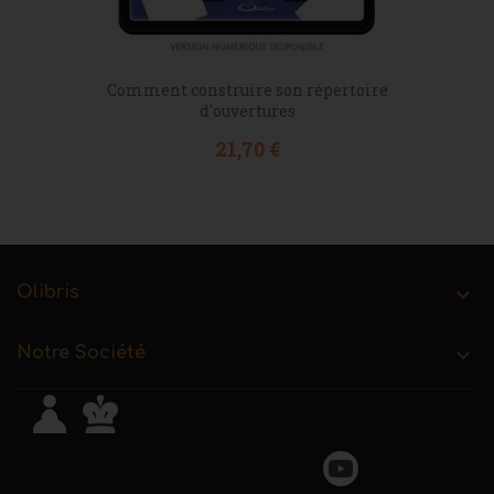
Comment construire son répertoire
d'ouvertures
Prix
21,70 €
Olibris

Notre Société
