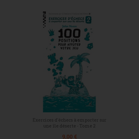
Exercices d'échecs à emporter sur
une île déserte - Tome 2
Prix
9,00 €