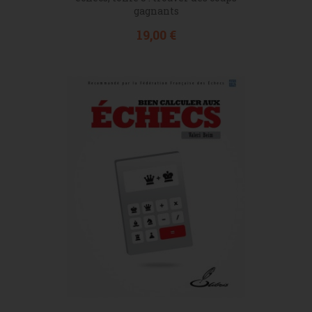
gagnants
Prix
19,00 €