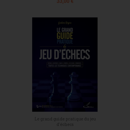
Prix
33,00 €
Le grand guide pratique du jeu
d'échecs