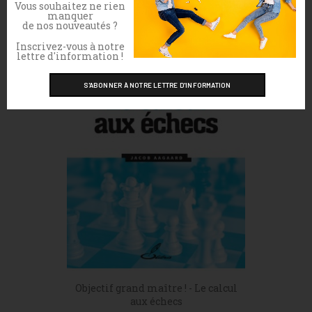
Prix
32,00 €
Vous souhaitez ne rien
manquer
de nos nouveautés ?
Inscrivez-vous à notre
lettre d'information !
Objectif grand maître ! - Le calcul
aux échecs