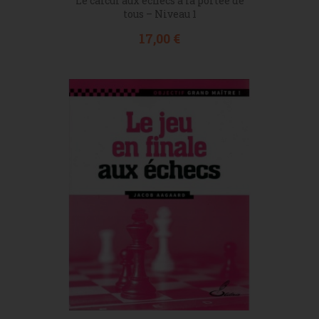
Le calcul aux échecs à la portée de
tous – Niveau 1
Prix
17,00 €