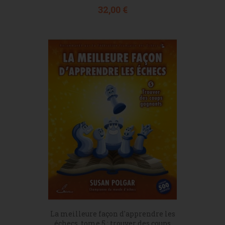
Prix
32,00 €
La meilleure façon d'apprendre les
échecs, tome 5 : trouver des coups