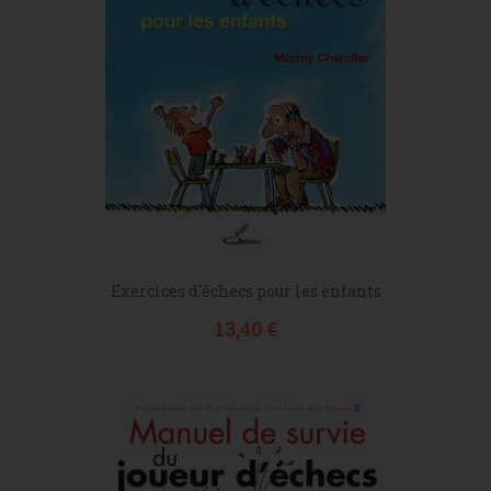
Exercices d'échecs pour les enfants
Prix
13,40 €