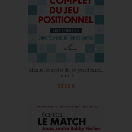
Manuel complet du jeu positionnel,
tome 1
Prix
33,00 €