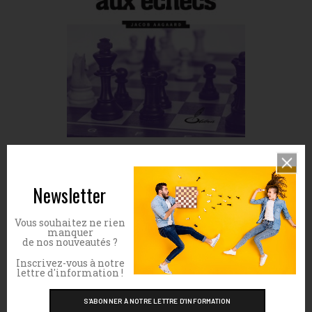
Objectif grand maître ! Attaque et
défense
Newsletter
Prix
32,00 €
Vous souhaitez ne rien
manquer
de nos nouveautés ?
Inscrivez-vous à notre
lettre d'information !