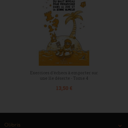
Exercices d'échecs à emporter sur
une île déserte - Tome 4
Prix
13,50 €
Olibris
