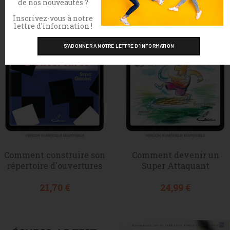
de nos nouveautés ?
Version numérique
Inscrivez-vous à notre
lettre d'information !
Comment construire son
Comment devenir un
répertoire d'ouvertures
Super Attaquant
Prix
Prix
21,70 €
24,99 €