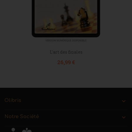
L'art des finales
Prix
26,99 €
Olibris

Notre Société
