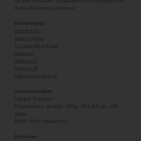
De quoi stimuler l'imagination et la perspicacité
de tous les joueurs d'échecs !
Extraits (pdf)
Sommaire
Avant-propos
Il y a un début à tout
Section 1
Section 19
Section 38
Table des matières
Caractéristiques
Langue : Français
Présentation : Broché - 570 g - 23 x 18,5 cm - 288
pages
ISBN : 978-2-916340-82-1
Livraison